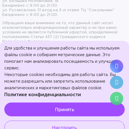
ул. Большая Молчановка, 18
Ежедневно с 9:00 до 21:00.
ул. Русаковская, 31 вход на 3-м этаже ТЦ "Сокольники"
Ежедневно с 9:00 до 21:00.
Обращаем ваше внимание на то, что данный сайт носит
исключительно информационный характер и ни при каких
условиях не является публичной офертой, определяемой
положениями Статьи 437 (2) Гражданского кодекса
Российской Федерации.
Для удобства и улучшения работы сайта мы используем
Продолжая пользоваться сайтом, вы даете согласие на
файлы cookie и собираем метрические данные. Это
обработку персональных данных и согласны с политикой
помогает нам анализировать посещаемость и улучшать
конфиденциальности.
сервис.
© 2017-2026, ООО «Стоматология на Арбате» - Эстетическая
Некоторые cookies необходимы для работы сайта. Вы
стоматология на Арбате.
ООО "Стоматология в Сокольниках". Л041-01137-77/01023207 от
можете разрешить или запретить использование
16 января 2024 г.
аналитических и маркетинговых файлов cookie.
ИМЕЮТСЯ
Политике конфиденциальности
Выберите настройки cookie
ПРОТИВОПОКАЗАНИЯ.
Принять
Минимальные
ПРОКОНСУЛЬТИРУЙТЕСЬ СО
Аналитические/Функциональные
СПЕЦИАЛИСТОМ.
Настроить