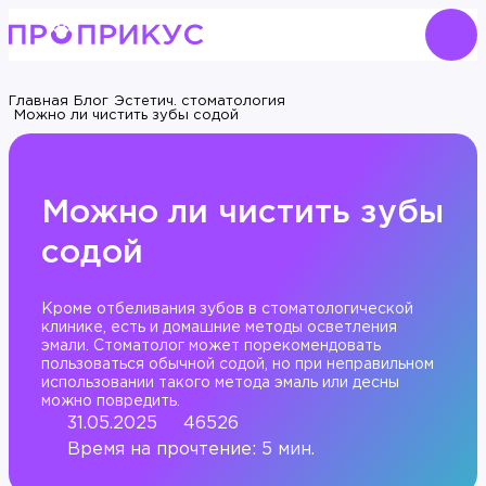
Главная
Блог
Эстетич. стоматология
Можно ли чистить зубы содой
Можно ли чистить зубы
содой
Кроме отбеливания зубов в стоматологической
клинике, есть и домашние методы осветления
эмали. Стоматолог может порекомендовать
пользоваться обычной содой, но при неправильном
использовании такого метода эмаль или десны
можно повредить.
31.05.2025
46526
Время на прочтение: 5 мин.