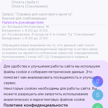
Оплата (Арбат)
Оплата (Сокольники)
Запрос "Справка для налогового вычета"
Версия для слабовидящих
Написать руководителю
ул. Большая Молчановка, 18
Ежедневно с 9:00 до 21:00.
ул. Русаковская, 31 вход на 3-м этаже ТЦ "Сокольники"
Ежедневно с 9:00 до 21:00.
Обращаем ваше внимание на то, что данный сайт носит
исключительно информационный характер и ни при каких
условиях не является публичной офертой, определяемой
положениями Статьи 437 (2) Гражданского кодекса
Российской Федерации.
Для удобства и улучшения работы сайта мы используем
Продолжая пользоваться сайтом, вы даете согласие на
файлы cookie и собираем метрические данные. Это
обработку персональных данных и согласны с политикой
помогает нам анализировать посещаемость и улучшать
конфиденциальности.
сервис.
© 2017-2026, ООО «Стоматология на Арбате» - Эстетическая
Некоторые cookies необходимы для работы сайта. Вы
стоматология на Арбате.
ООО "Стоматология в Сокольниках". Л041-01137-77/01023207 от
можете разрешить или запретить использование
16 января 2024 г.
аналитических и маркетинговых файлов cookie.
ИМЕЮТСЯ
Политике конфиденциальности