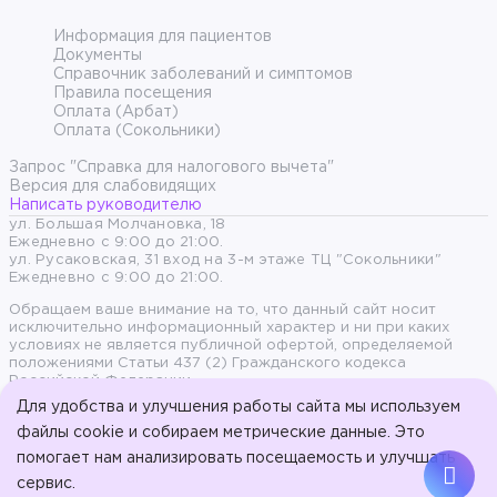
Информация для пациентов
Документы
Справочник заболеваний и симптомов
Правила посещения
Оплата (Арбат)
Оплата (Сокольники)
Запрос "Справка для налогового вычета"
Версия для слабовидящих
Написать руководителю
ул. Большая Молчановка, 18
Ежедневно с 9:00 до 21:00.
ул. Русаковская, 31 вход на 3-м этаже ТЦ "Сокольники"
Ежедневно с 9:00 до 21:00.
Обращаем ваше внимание на то, что данный сайт носит
исключительно информационный характер и ни при каких
условиях не является публичной офертой, определяемой
положениями Статьи 437 (2) Гражданского кодекса
Российской Федерации.
Для удобства и улучшения работы сайта мы используем
Продолжая пользоваться сайтом, вы даете согласие на
файлы cookie и собираем метрические данные. Это
обработку персональных данных и согласны с политикой
помогает нам анализировать посещаемость и улучшать
конфиденциальности.
сервис.
© 2017-2026, ООО «Стоматология на Арбате» - Эстетическая