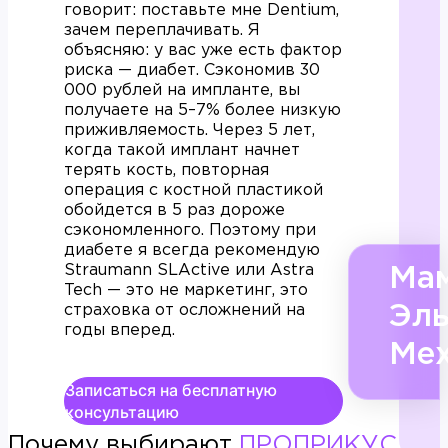
говорит: поставьте мне Dentium,
зачем переплачивать. Я
объясняю: у вас уже есть фактор
риска — диабет. Сэкономив 30
000 рублей на импланте, вы
получаете на 5–7% более низкую
приживляемость. Через 5 лет,
когда такой имплант начнет
терять кость, повторная
операция с костной пластикой
обойдется в 5 раз дороже
сэкономленного. Поэтому при
диабете я всегда рекомендую
Straumann SLActive или Astra
Ма
Tech — это не маркетинг, это
страховка от осложнений на
Эл
годы вперед.
Ме
Записаться на бесплатную
консультацию
Почему выбирают
ПРОПРИКУС