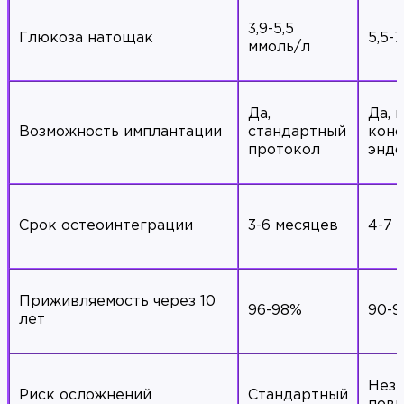
3,9-5,5
Глюкоза натощак
5,5-
ммоль/л
Да,
Да, 
Возможность имплантации
стандартный
конс
протокол
эндо
Срок остеоинтеграции
3-6 месяцев
4-7 
Приживляемость через 10
96-98%
90-
лет
Незн
Риск осложнений
Стандартный