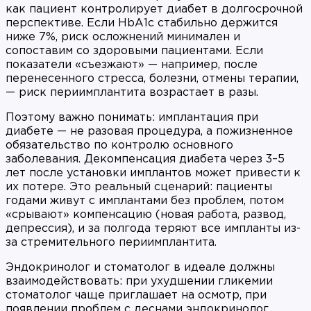
как пациент контролирует диабет в долгосрочной
перспективе. Если HbA1c стабильно держится
ниже 7%, риск осложнений минимален и
сопоставим со здоровыми пациентами. Если
показатели «съезжают» — например, после
перенесенного стресса, болезни, отмены терапии,
— риск периимплантита возрастает в разы.
Поэтому важно понимать: имплантация при
диабете — не разовая процедура, а пожизненное
обязательство по контролю основного
заболевания. Декомпенсация диабета через 3–5
лет после установки имплантов может привести к
их потере. Это реальный сценарий: пациенты
годами живут с имплантами без проблем, потом
«срывают» компенсацию (новая работа, развод,
депрессия), и за полгода теряют все импланты из-
за стремительного периимплантита.
Эндокринолог и стоматолог в идеале должны
взаимодействовать: при ухудшении гликемии
стоматолог чаще приглашает на осмотр, при
появлении проблем с деснами эндокринолог