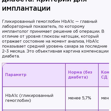
имплантации
Гликированный гемоглобин HbA1c — главный
лабораторный показатель, по которому
имплантолог принимает решение об операции. В
отличие от уровня глюкозы натощак, который
отражает состояние на момент анализа, HbA1c
показывает средний уровень сахара за последние
2–3 месяца. Это объективная картина компенсации
диабета.
Норма (без
Ком
Параметр
диабета)
СД
HbA1c (гликированный
менее 5,7%
мене
гемоглобин)