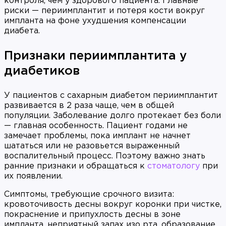
контроля, чем у здорового пациента. Главные
риски — периимплантит и потеря кости вокруг
импланта на фоне ухудшения компенсации
диабета.
Признаки периимплантита у
диабетиков
У пациентов с сахарным диабетом периимплантит
развивается в 2 раза чаще, чем в общей
популяции. Заболевание долго протекает без боли
— главная особенность. Пациент годами не
замечает проблемы, пока имплант не начнет
шататься или не разовьется выраженный
воспалительный процесс. Поэтому важно знать
ранние признаки и обращаться к
стоматологу
при
их появлении.
Симптомы, требующие срочного визита:
кровоточивость десны вокруг коронки при чистке,
покраснение и припухлость десны в зоне
импланта, неприятный запах изо рта, образование