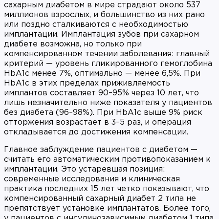
сахарным диабетом в мире страдают около 537
миллионов взрослых, и большинство из них рано
или поздно сталкиваются с необходимостью
имплантации. Имплантация зубов при сахарном
диабете возможна, но только при
компенсированном течении заболевания: главный
критерий — уровень гликированного гемоглобина
HbA1c менее 7%, оптимально — менее 6,5%. При
HbA1c в этих пределах приживляемость
имплантов составляет 90–95% через 10 лет, что
лишь незначительно ниже показателя у пациентов
без диабета (96–98%). При HbA1c выше 9% риск
отторжения возрастает в 3–5 раз, и операция
откладывается до достижения компенсации.
Главное заблуждение пациентов с диабетом —
считать его автоматическим противопоказанием к
имплантации. Это устаревшая позиция:
современные исследования и клиническая
практика последних 15 лет четко показывают, что
компенсированный сахарный диабет 2 типа не
препятствует установке имплантатов. Более того,
у пациентов с инсулинозависимым диабетом 1 типа