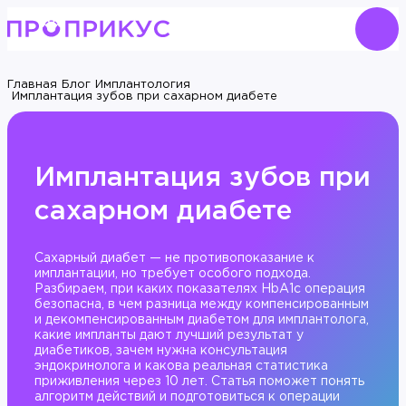
Главная
Блог
Имплантология
Имплантация зубов при сахарном диабете
Имплантация зубов при
сахарном диабете
Сахарный диабет — не противопоказание к
имплантации, но требует особого подхода.
Разбираем, при каких показателях HbA1c операция
безопасна, в чем разница между компенсированным
и декомпенсированным диабетом для имплантолога,
какие импланты дают лучший результат у
диабетиков, зачем нужна консультация
эндокринолога и какова реальная статистика
приживления через 10 лет. Статья поможет понять
алгоритм действий и подготовиться к операции