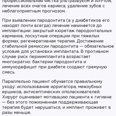
профессиональная чистка ультразвуком и AirFlow,
лечение всех очагов кариеса, удаление зубов с
неблагоприятным прогнозом.
При выявлении пародонтита (а у диабетиков его
находят почти всегда) лечение начинается до
имплантации: закрытый кюретаж пародонтальных
карманов, лоскутные операции при тяжелых
формах, регенеративная терапия. Достижение
стабильной ремиссии пародонтита — обязательное
условие для установки имплантата. В противном
случае риск периимплантита возрастает
многократно: бактерии пародонтита и
иммунодефицит при диабете создают гремучую
смесь.
Параллельно пациент обучается правильному
уходу: использование ирригатора, межзубных
ершиков, антисептических ополаскивателей.
Хирург оценивает мотивацию пациента к гигиене
— без этого пожизненная поддерживающая
терапия будет нарушаться, и имплант проживет в
разы меньше.