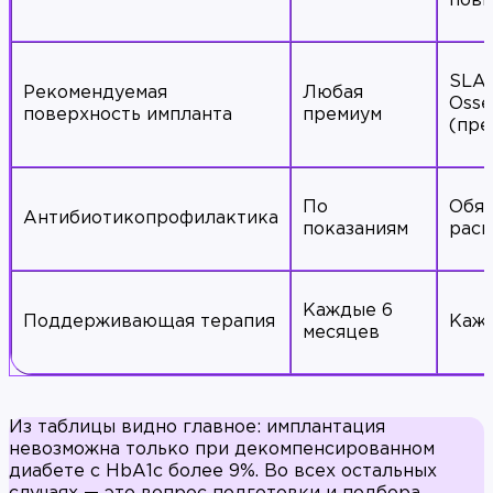
пов
SLAc
Рекомендуемая
Любая
Oss
поверхность импланта
премиум
(пре
По
Обяз
Антибиотикопрофилактика
показаниям
расш
Каждые 6
Поддерживающая терапия
Кажд
месяцев
Из таблицы видно главное: имплантация
невозможна только при декомпенсированном
диабете с HbA1c более 9%. Во всех остальных