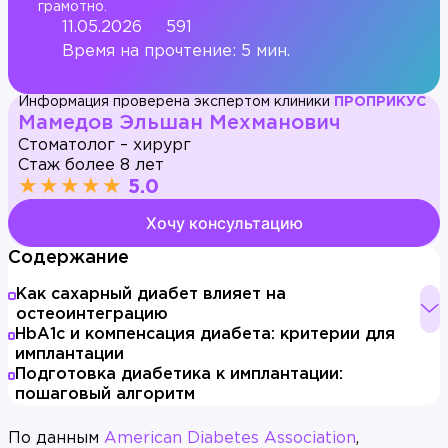
грамотно.
11.05.2026
591
Время на прочтение: 5 мин.
Информация проверена экспертом клиники
ПРОПРИКУС
Мамедов Эльшан Мехманович
Стоматолог – хирург
Стаж более 8 лет
★★★★★
5.0
Хочу консультацию
Содержание
Как сахарный диабет влияет на
остеоинтеграцию
HbA1c и компенсация диабета: критерии для
имплантации
Подготовка диабетика к имплантации:
пошаговый алгоритм
По данным
American Diabetes Association
,