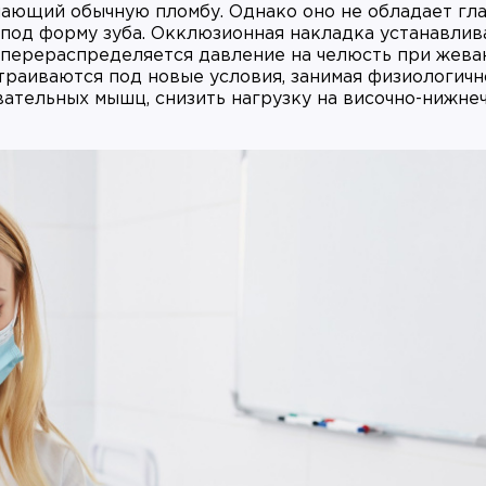
нающий обычную пломбу. Однако оно не обладает гл
од форму зуба. Окклюзионная накладка устанавлив
о перераспределяется давление на челюсть при жеван
раиваются под новые условия, занимая физиологичн
вательных мышц, снизить нагрузку на височно-нижн