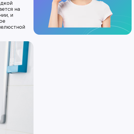
адкой
ается на
ии, и
ое
ечелюстной