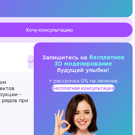
Хочу консультацию
Запишитесь на
бесплатное
3D моделирование
будущей улыбки!
+ рассрочка 0% на лечение
ном
Бесплатная консультация
фектов
рукции –
х рядов при