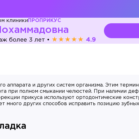
ом клиники
ПРОПРИКУС
Мохаммадовна
★★★★★
4.9
аж более 3 лет
•
го аппарата и других систем организма. Этим терми
га при полном смыкании челюстей. При наличии де
ррекции прикуса используют ортодонтические конст
ет много других способов исправить позицию зубны
кладка