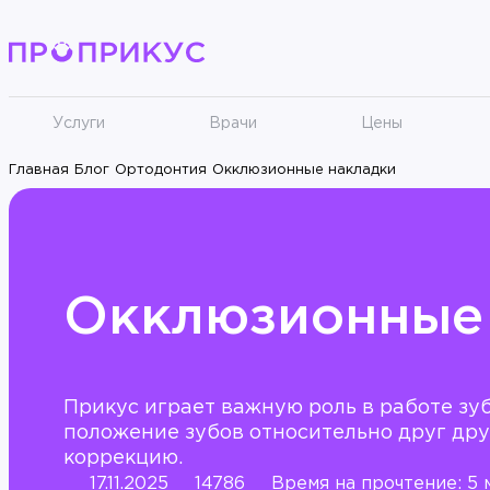
Услуги
Врачи
Цены
Главная
Блог
Ортодонтия
Окклюзионные накладки
Окклюзионные
Прикус играет важную роль в работе зу
положение зубов относительно друг дру
коррекцию.
17.11.2025
14786
Время на прочтение: 5 