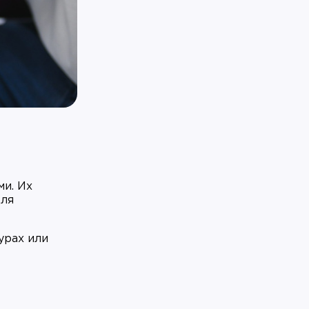
и. Их
для
урах или