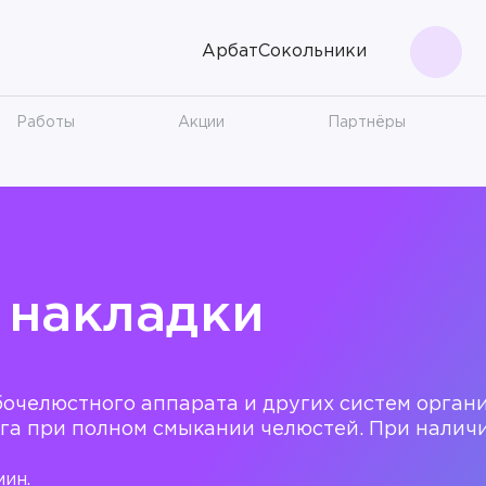
Арбат
Сокольники
Поис
Работы
Акции
Партнёры
 накладки
бочелюстного аппарата и других систем орган
га при полном смыкании челюстей. При налич
мин.