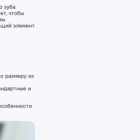
 зуба.
ет, чтобы
зы
ющий элемент
о размеру их
андартные и
 особенности