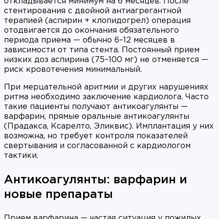
откладывается минимум на 6 месяцев. После
стентирования с двойной антиагрегантной
терапией (аспирин + клопидогрел) операция
отодвигается до окончания обязательного
периода приема — обычно 6–12 месяцев в
зависимости от типа стента. Постоянный прием
низких доз аспирина (75–100 мг) не отменяется —
риск кровотечения минимальный.
При мерцательной аритмии и других нарушениях
ритма необходимо заключение кардиолога. Часто
такие пациенты получают антикоагулянты —
варфарин, прямые оральные антикоагулянты
(Прадакса, Ксарелто, Эликвис). Имплантация у них
возможна, но требует контроля показателей
свертывания и согласованной с кардиологом
тактики.
Антикоагулянты: варфарин и
новые препараты
Прием варфарина — частая ситуация у пожилых