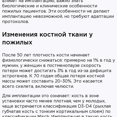
влияет на имплантацию, важно знать
биологические и клинические особенности
пожилых пациентов. Эти особенности не делают
имплантацию невозможной, но требуют адаптации
протоколов.
Изменения костной ткани у
пожилых
После 50 лет плотность кости начинает
физиологически снижаться: примерно на 1% в год у
мужчин, у женщин в постменопаузе скорость
потери может достигать 3% в год из-за дефицита
эстрогенов. К 70 годам общая потеря костной
массы может составить 20–30%. Это касается
всего скелета, включая челюсти.
Для имплантации это означает: кость в зоне
установки часто менее плотная, чем у молодых,
чаще встречается классификация D3–D4 (рыхлая
губчатая кость с тонким кортикальным слоем) по
классификации Misch. Имплантация в такую кость