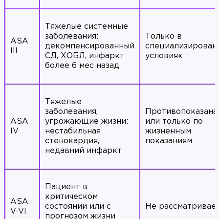
Тяжелые системные
заболевания:
Только в
ASA
декомпенсированный
специализирован
III
СД, ХОБЛ, инфаркт
условиях
более 6 мес назад
Тяжелые
заболевания,
Противопоказана
ASA
угрожающие жизни:
или только по
IV
нестабильная
жизненным
стенокардия,
показаниям
недавний инфаркт
Пациент в
критическом
ASA
состоянии или с
Не рассматривае
V-VI
прогнозом жизни