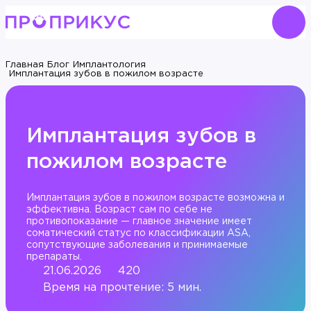
Главная
Блог
Имплантология
Имплантация зубов в пожилом возрасте
Имплантация зубов в
пожилом возрасте
Имплантация зубов в пожилом возрасте возможна и
эффективна. Возраст сам по себе не
противопоказание — главное значение имеет
соматический статус по классификации ASA,
сопутствующие заболевания и принимаемые
препараты.
21.06.2026
420
Время на прочтение: 5 мин.