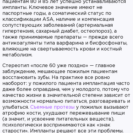
пациентам 80 и 85 лет успешно устанавливаются
импланты. Ключевое значение имеют не
паспортные годы, а соматический статус по
классификации ASA, наличие и компенсация
сопутствующих заболеваний (артериальная
гипертензия, сахарный диабет, остеопороз), а
также принимаемые препараты — прежде всего
антикоагулянты типа варфарина и бисфосфонаты,
влияющие на свертываемость крови и костный
метаболизм.
Стереотип «после 60 уже поздно» — главное
заблуждение, мешающее пожилым пациентам
восстановить зубы. На практике все ровно
наоборот: у пожилого пациента имплантация часто
даже более оправдана, чем у молодого, потому что
качество жизни в значительной степени зависит от
возможности нормально питаться, разговаривать и
улыбаться.
Съемные протезы
у пожилых вызывают
атрофию кости, ухудшают пережевывание пищи
(а значит, и усвоение питательных веществ),
психологически воспринимаются как «знак
старости». Импланты решают все эти проблемы.