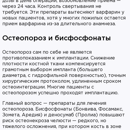
дозы в день операции, возобновление приема —
через 24 часа. Контроль свертывания не
требуется. Эти препараты вытесняют варфарин у
новых пациентов, хотя у многих пожилых остается
прием варфарина из-за длительного анамнеза.
Остеопороз и бисфосфонаты
Остеопороз сам по себе не является
противопоказанием к имплантации. Снижение
плотности костной ткани компенсируется
грамотным выбором импланта (большего
диаметра, с гидрофильной поверхностью), точным
хирургическим протоколом, удлиненным сроком
остеоинтеграции. Многие пациенты с
остеопорозом успешно проходят имплантацию.
Главный вопрос — препараты для лечения
остеопороза. Бисфосфонаты (Бонвива, Фосамакс,
Зомета, Аредия) и деносумаб (Пролиа) повышают
риск остеонекроза челюсти — редкого, но
тяжелого осложнения, при котором кость в зоне