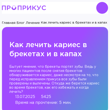
Как лечить кариес в брекетах и в капах
Главная
Блог
Лечение
Как лечить кариес в
брекетах и в капах
Бытует мнение, что брекеты портят зубы. Ведь у
многих пациентов после снятия брекетов
обнаруживается кариес, даже несмотря на то, что
перед исправлением прикуса все зубы были
проверены и вылечены. Откуда же берется кариес
во время брекетов, как его избежать и когда
лечить?
13.07.2025
5425
Время на прочтение: 5 мин.