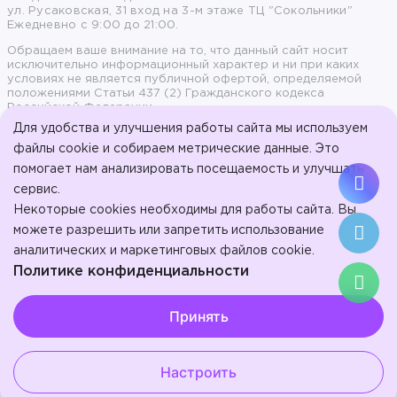
ул. Русаковская, 31 вход на 3-м этаже ТЦ "Сокольники"
Ежедневно с 9:00 до 21:00.
Обращаем ваше внимание на то, что данный сайт носит
исключительно информационный характер и ни при каких
условиях не является публичной офертой, определяемой
положениями Статьи 437 (2) Гражданского кодекса
Российской Федерации.
Для удобства и улучшения работы сайта мы используем
Продолжая пользоваться сайтом, вы даете согласие на
файлы cookie и собираем метрические данные. Это
обработку персональных данных и согласны с политикой
помогает нам анализировать посещаемость и улучшать
конфиденциальности.
сервис.
© 2017-2026, ООО «Стоматология на Арбате» - Эстетическая
Некоторые cookies необходимы для работы сайта. Вы
стоматология на Арбате.
ООО "Стоматология в Сокольниках". Л041-01137-77/01023207 от
можете разрешить или запретить использование
16 января 2024 г.
аналитических и маркетинговых файлов cookie.
ИМЕЮТСЯ
Политике конфиденциальности
Выберите настройки cookie
ПРОТИВОПОКАЗАНИЯ.
Принять
Минимальные
ПРОКОНСУЛЬТИРУЙТЕСЬ СО
Аналитические/Функциональные
СПЕЦИАЛИСТОМ.
Настроить