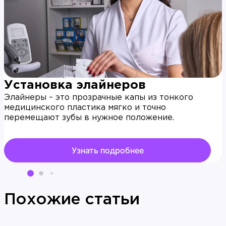
случаях не всегда удается сохранить зубную
обрабатывают, после чего деталь крепят обратно.
единицу. Ее потеря может сделать результат
ортодонтической коррекции бессмысленным.
Начинать лечение нужно сразу после обнаружения
пораженного участка, а не ждать окончания
коррекции. Иначе вылечить кариес после
брекетов будет труднее и затратнее.
Установка элайнеров
Элайнеры – это прозрачные капы из тонкого
медицинского пластика мягко и точно
перемещают зубы в нужное положение.
Узнать подробнее
Похожие статьи