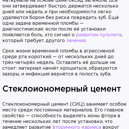
материалы на основе цинк-оксид эвгенола. Все
они затвердевают быстро, держатся несколько
дней или недель и при необходимости легко
удаляются бором без риска повредить зуб. Ещё
одна задача временной пломбы —
диагностическая: если после её установки
появляется боль, это сигнал о
развитии пульпита
,
который требует другого
лечения
.
Срок жизни временной пломбы в агрессивной
среде рта короткий — от нескольких дней до
трёх-четырёх недель. Оставлять её дольше не
стоит: материал начнёт крошиться, образуются
зазоры, и инфекция вернётся в полость зуба.
Стеклоиономерный цемент
Стеклоиономерный цемент (СИЦ) занимает особое
место среди постоянных материалов. Его главное
свойство — способность выделять ионы фтора в
течение нескольких лет после установки, что
замедляет развитие
вторичного кариеса
вокруг