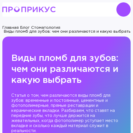
Главная
Блог
Стоматология
Виды пломб для зубов: чем они различаются и какую выбрать
Виды пломб для зубов:
чем они различаются и
какую выбрать
Статья о том, чем различаются виды пломб для
зубов: временные и постоянные, цементные и
фотополимерные, прямые реставрации и
керамические вкладки. Разбираем, что ставят на
передние зубы, что лучше держится на
жевательных, когда фотополимер уступает место
вкладке и сколько каждый материал служит в
реальности.