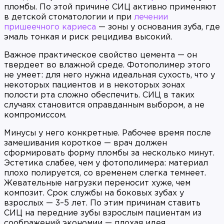
пломбы. По этой причине СИЦ активно применяют
в детской стоматологии и при
лечении
пришеечного кариеса
— зоны у основания зуба, где
эмаль тонкая и риск рецидива высокий.
Важное практическое свойство цемента — он
твердеет во влажной среде. Фотополимер этого
не умеет: для него нужна идеальная сухость, что у
некоторых пациентов и в некоторых зонах
полости рта сложно обеспечить. СИЦ в таких
случаях становится оправданным выбором, а не
компромиссом.
Минусы у него конкретные. Рабочее время после
замешивания короткое — врач должен
сформировать форму пломбы за несколько минут.
Эстетика слабее, чем у фотополимера: материал
плохо полируется, со временем слегка темнеет.
Жевательные нагрузки переносит хуже, чем
композит. Срок службы на боковых зубах у
взрослых — 3–5 лет. По этим причинам ставить
СИЦ на передние зубы взрослым пациентам из
соображений экономии — плохая идея.