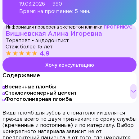
19.03.2026
990
Время на прочтение: 5 мин.
Информация проверена экспертом клиники
ПРОПРИКУС
Вишневская Алина Игоревна
Терапевт - эндодонтист
Стаж более 15 лет
★★★★★
4.9
Хочу консультацию
Содержание
Временные пломбы
Стеклоиономерный цемент
Фотополимерная пломба
Виды пломб для зубов в стоматологии делятся
прежде всего по двум признакам: по сроку службы
(временные и постоянные) и по материалу. Выбор
конкретного материала зависит не от
предпочтений пациента, а от того, где находится