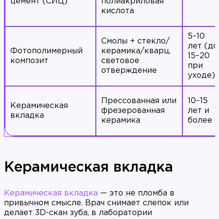
цемент (СИЦ)
полиакриловая
кислота
5–10
Смолы + стекло/
лет (до
Фотополимерный
керамика/кварц,
15–20
композит
световое
при
отверждение
уходе)
Прессованная или
10–15
Керамическая
фрезерованная
лет и
вкладка
керамика
более
Керамическая вкладка
Керамическая вкладка
— это не пломба в
привычном смысле. Врач снимает слепок или
делает 3D-скан зуба, в лаборатории