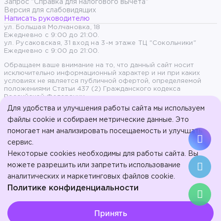
Запрос "Справка для налогового вычета"
Версия для слабовидящих
Написать руководителю
ул. Большая Молчановка, 18
Ежедневно с 9:00 до 21:00.
ул. Русаковская, 31 вход на 3-м этаже ТЦ "Сокольники"
Ежедневно с 9:00 до 21:00.
Обращаем ваше внимание на то, что данный сайт носит
исключительно информационный характер и ни при каких
условиях не является публичной офертой, определяемой
положениями Статьи 437 (2) Гражданского кодекса
Российской Федерации.
Для удобства и улучшения работы сайта мы используем
Продолжая пользоваться сайтом, вы даете согласие на
файлы cookie и собираем метрические данные. Это
обработку персональных данных и согласны с политикой
помогает нам анализировать посещаемость и улучшать
конфиденциальности.
сервис.
© 2017-2026, ООО «Стоматология на Арбате» - Эстетическая
Некоторые cookies необходимы для работы сайта. Вы
стоматология на Арбате.
ООО "Стоматология в Сокольниках". Л041-01137-77/01023207 от
можете разрешить или запретить использование
16 января 2024 г.
аналитических и маркетинговых файлов cookie.
ИМЕЮТСЯ
Политике конфиденциальности
Выберите настройки cookie
ПРОТИВОПОКАЗАНИЯ.
Принять
Минимальные
ПРОКОНСУЛЬТИРУЙТЕСЬ СО