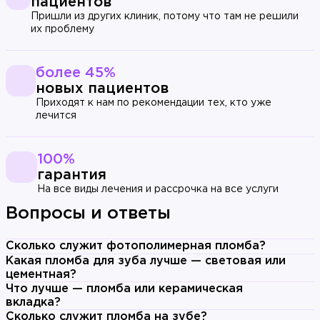
пациентов
Пришли из других клиник, потому что там не решили
их проблему
более 45%
новых пациентов
Приходят к нам по рекомендации тех, кто уже
лечится
100%
гарантия
На все виды лечения и рассрочка на все услуги
Вопросы и ответы
Сколько служит фотополимерная пломба?
В среднем 5–10 лет. При хорошей гигиене,
Какая пломба для зуба лучше — световая или
регулярных осмотрах и умеренной жевательной
цементная?
Для большинства случаев у взрослых
нагрузке современные фотополимеры могут
Что лучше — пломба или керамическая
фотополимер (световая пломба) лучше: дольше
вкладка?
прослужить 15–20 лет. На жевательных зубах срок
При небольшом и среднем дефекте (до 50%
служит, точнее подбирается по цвету, лучше
Сколько служит пломба на зубе?
обычно короче, чем на передних.