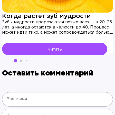
Когда растет зуб мудрости
Зубы мудрости прорезаются позже всех — в 20–25
лет, а иногда остаются в челюсти до 40. Процесс
может идти тихо, а может сопровождаться болью,
отеком, воспалением и смещением соседних зубов.
Разбираем, когда и как растут восьмерки, зачем
они нужны, в каких случаях их сохраняют и когда
Читать
без удаления не обойтись.
Оставить комментарий