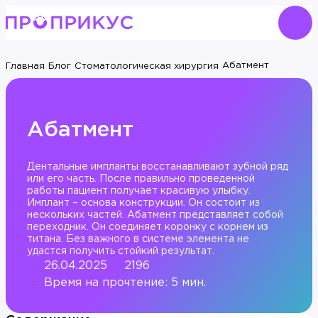
Абатмент
Главная
Блог
Стоматологическая хирургия
Абатмент
Дентальные импланты восстанавливают зубной ряд
или его часть. После правильно проведенной
работы пациент получает красивую улыбку.
Имплант – основа конструкции. Он состоит из
нескольких частей. Абатмент представляет собой
переходник. Он соединяет коронку с корнем из
титана. Без важного в системе элемента не
удастся получить стойкий результат.
26.04.2025
2196
Время на прочтение: 5 мин.