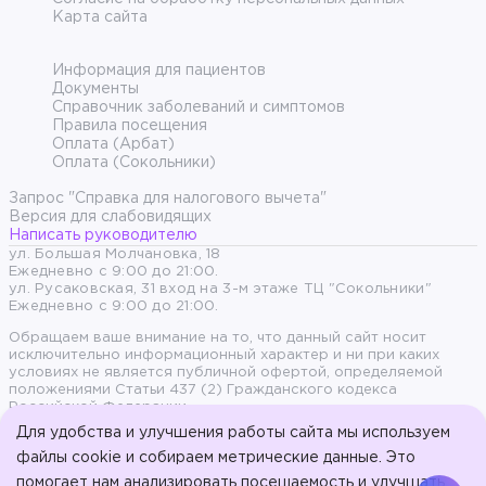
Карта сайта
Информация для пациентов
Документы
Справочник заболеваний и симптомов
Правила посещения
Оплата (Арбат)
Оплата (Сокольники)
Запрос "Справка для налогового вычета"
Версия для слабовидящих
Написать руководителю
ул. Большая Молчановка, 18
Ежедневно с 9:00 до 21:00.
ул. Русаковская, 31 вход на 3-м этаже ТЦ "Сокольники"
Ежедневно с 9:00 до 21:00.
Обращаем ваше внимание на то, что данный сайт носит
исключительно информационный характер и ни при каких
условиях не является публичной офертой, определяемой
положениями Статьи 437 (2) Гражданского кодекса
Российской Федерации.
Для удобства и улучшения работы сайта мы используем
Продолжая пользоваться сайтом, вы даете согласие на
файлы cookie и собираем метрические данные. Это
обработку персональных данных и согласны с политикой
помогает нам анализировать посещаемость и улучшать