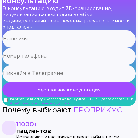
консультацию
В консультацию входит 3D-сканирование,
визуализация вашей новой улыбки,
индивидуальный план лечения, расчёт стоимости
«под ключ»
Нажимая на кнопку «Бесплатная консультация», вы даёте согласие на
обработку персональных данных
.
Почему выбирают
ПРОПРИКУС
11000+
пациентов
Исправляют у нас прикус и лечат зубы в целом