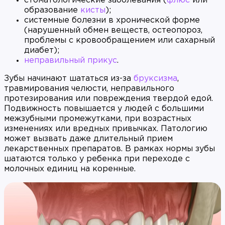
стоматологические заболевания (
флюс
или
образование
кисты
);
системные болезни в хронической форме
(нарушенный обмен веществ, остеопороз,
проблемы с кровообращением или сахарный
диабет);
неправильный прикус
.
Зубы начинают шататься из-за
бруксизма
,
травмирования челюсти, неправильного
протезирования или повреждения твердой едой.
Подвижность повышается у людей с большими
межзубными промежутками, при возрастных
изменениях или вредных привычках. Патологию
может вызвать даже длительный прием
лекарственных препаратов. В рамках нормы зубы
шатаются только у ребенка при переходе с
молочных единиц на коренные.