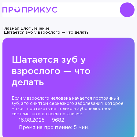
Главная
Блог
Лечение
Шатается зуб у взрослого — что делать
Шатается зуб у
взрослого — что
делать
Если у взрослого человека качается постоянный
зуб, это симптом серьезного заболевания, которое
может протекать не только в зубочелюстной
системе, но и во всем организме.
16.08.2025
9682
Время на прочтение: 5 мин.