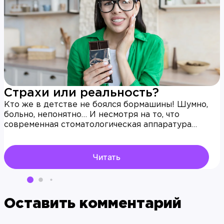
Страхи или реальность?
Кто же в детстве не боялся бормашины! Шумно,
больно, непонятно… И несмотря на то, что
современная стоматологическая аппаратура
выглядит не такой пугающей, страх лечить зубы
до сих пор существует. Причем одолевает он не
только детей, но и многих взрослых. Как с ним
Читать
справляться? Да и надо ли?
Оставить комментарий