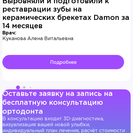
Выровняли и подготовили к
реставрации зубы на
керамических брекетах Damon за
14 месяцев
Врач:
Куканова Алена Витальевна
Подробнее
Оставьте заявку на запись на
бесплатную консультацию
ортодонта
В консультацию входит 3D-диагностика,
визуализация вашей новой улыбки,
индивидуальный план лечения, расчёт стоимости