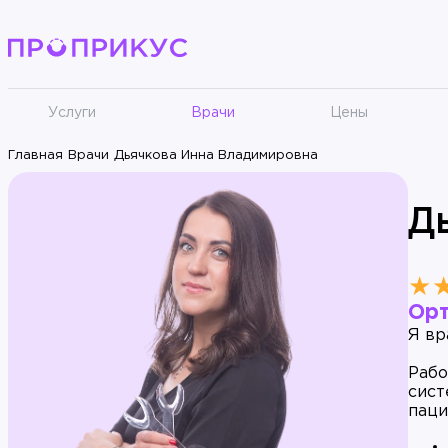
Услуги
Врачи
Цены
Главная
Врачи
Дьячкова Инна Владимировна
Д
★
Ор
Я вр
Рабо
сист
паци