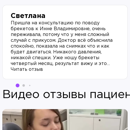
Светлана
Пришла на консультацию по поводу
брекетов к Инне Владимировне, очень
переживала, потому что у меня сложный
случай с прикусом. Доктор всё объяснила
спокойно, показала на снимках что и как
будет двигаться. Никакого давления,
никакой спешки. Уже ношу брекеты
четвертый месяц, результат вижу и это
очень мотивирует. Отдельное спасибо Инне
Читать отзыв
Владимировне за терпение, я задаю
миллион вопросов каждый приём)
Видео отзывы пацие