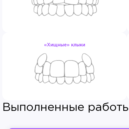
государственный медицинский университет» Минис
2016 г. — Участник VI Конференции начинающих орт
2017 г. — «Актуальные вопросы междисциплинарног
2017 г. — «Основные принципы ортодонтического ле
г.Москва;
«Хищные» клыки
2017 г. — Star Smile «Ортодонтия без брекетов», лек
2017 г. — Участник 7 Конференции начинающих орто
2017 г.— участник семинара: «Брекет-система Damo
«Школа Ортодонтии», 1 уровень — 32 часа, С.В.Тихоно
2017 г.— «Рождественские встречи с Ormco 2017г.», 
2018 г.— участник семинара: «Этапы лечения системо
Москва;
Выполненные работ
2018 г. — Сертификация по лечению на системе «Invisa
2018 г.— участник семинара: «Новые возможности в о