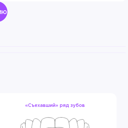
ию
ования «Тверская государственная медицинская
ального образования «Тверской государственный
 профессионального образования «Тверской
 Тверь
«Съехавший» ряд зубов
о образования «Тверской государственный
ение высшего образования «Тверской