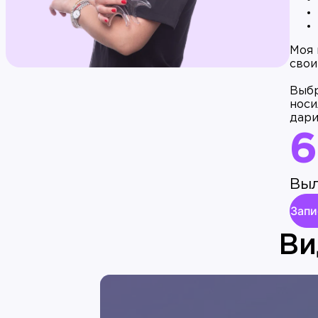
Моя 
свои
Выбр
носи
дари
6
Выл
Запи
Ви