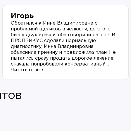
Игорь
Обратился к Инне Владимировне с
проблемой щелчков в челюсти, до этого
был у двух врачей, оба говорили разное. В
ПРОПРИКУС сделали нормальную
диагностику, Инна Владимировна
объяснила причину и предложила план. Не
пытались сразу продать дорогое лечение,
сначала попробовали консервативный
вариант. Щелчки прошли через два месяца.
Читать отзыв
Рекомендую Дьячкову И.В. тем кто уже
устал ходить по разным клиникам.
нтов