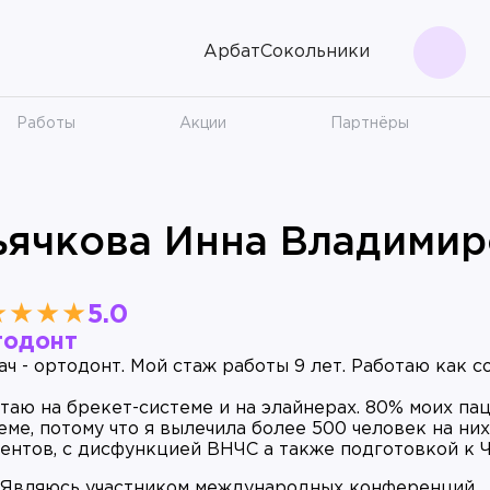
Арбат
Сокольники
Поис
Работы
Акции
Партнёры
ьячкова Инна Владимир
★★★★
5.0
тодонт
ач - ортодонт. Мой стаж работы 9 лет. Работаю как со
таю на брекет-системе и на элайнерах. 80% моих па
еме, потому что я вылечила более 500 человек на ни
ентов, с дисфункцией ВНЧС а также подготовкой к 
Являюсь участником международных конференций.