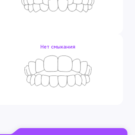
 Тверь
МПА» , руководитель курса Н.Е. Махахова,
Нет смыкания
ланирование, выбор прописи, позиционирование»,
32 часа, «Школа Ортодонтии», С.В. Тихонов, г.
ов, г. Москва;