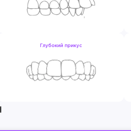
терства здравоохранения Российской Федерации, г.
одонтов, г.Москва;
о подхода в ортодонтии» МОСП, г.Москва;
чения в период временного и сменного прикуса» «ПУ
Глубокий прикус
тор Т.В. Геворкян, г. Москва;
донтов, г. Москва;
n-первые шаги к успешному лечению. Диагностика, п
в, г. Москва;
г. Москва;
й Damon: от первой дуги до завершения». 2 уровень-
ы
lign. CourseI», Simon Beard, г. Москва;
ртодонтии с абсолютной опорой Vector Tas», С.А. Поп