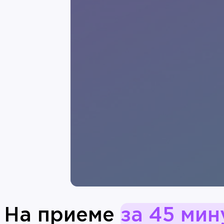
На приеме
за 45 мин