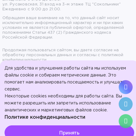
ул. Русаковская, 31 вход на 3-м этаже ТЦ "Сокольники"
Ежедневно с 9:00 до 21:00.
Обращаем ваше внимание на то, что данный сайт носит
исключительно информационный характер и ни при каких
условиях не является публичной офертой, определяемой
положениями Статьи 437 (2) Гражданского кодекса
Российской Федерации.
Продолжая пользоваться сайтом, вы даете согласие на
обработку персональных данных и согласны с политикой
конфиденциальности.
Для удобства и улучшения работы сайта мы используем
© 2017-2026, ООО «Стоматология на Арбате» - Эстетическая
стоматология на Арбате.
файлы cookie и собираем метрические данные. Это
ООО "Стоматология в Сокольниках". Л041-01137-77/01023207 от
помогает нам анализировать посещаемость и улучшать
16 января 2024 г.
сервис.
ИМЕЮТСЯ
Некоторые cookies необходимы для работы сайта. Вы
ПРОТИВОПОКАЗАНИЯ.
можете разрешить или запретить использование
аналитических и маркетинговых файлов cookie.
ПРОКОНСУЛЬТИРУЙТЕСЬ СО
Политике конфиденциальности
СПЕЦИАЛИСТОМ.
Выберите настройки cookie
Принять
Минимальные