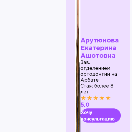
Арутюнова
Екатерина
Ашотовна
Зав.
отделением
ортодонтии на
Арбате
Стаж более 8
лет
★★★★★
5.0
Хочу
консультацию