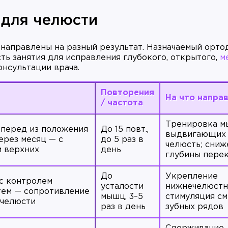
для челюсти
направлены на разный результат. Назначаемый орто
сть занятия для исправления глубокого, открытого,
м
онсультации врача.
Повторения
На что напра
/ частота
Тренировка м
перед из положения
До 15 повт.,
выдвигающих
через месяц — с
до 5 раз в
челюсть; сниж
 верхних
день
глубины пере
До
Укрепление
с контролем
усталости
нижнечелюстн
атем — сопротивление
мышц, 3–5
стимуляция с
 челюсти
раз в день
зубных рядов