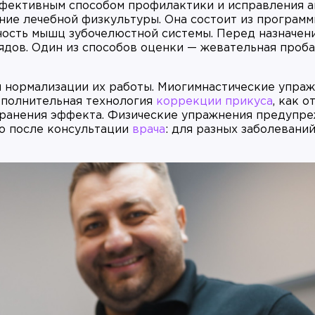
ффективным способом профилактики и исправления а
ние лечебной физкультуры. Она состоит из програм
ность мышц зубочелюстной системы. Перед назначен
ядов. Один из способов оценки — жевательная проба
 нормализации их работы. Миогимнастические упра
дополнительная технология
коррекции прикуса
, как 
охранения эффекта. Физические упражнения предупр
о после консультации
врача
: для разных заболевани