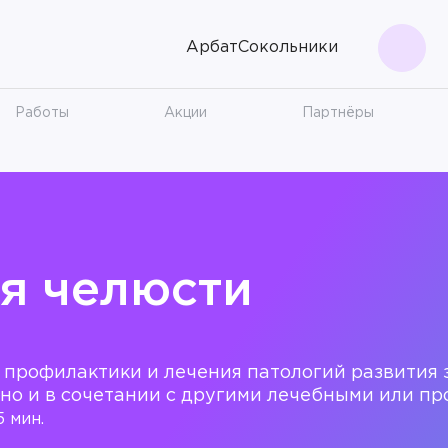
Арбат
Сокольники
Поис
Работы
Акции
Партнёры
я челюсти
 профилактики и лечения патологий развития 
ьно и в сочетании с другими лечебными или п
5 мин.