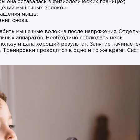
ы она оставалась в физиологических границах;
щений мышечных волокон;
ращения мышц;
ения снова.
лабить мышечные волокна после напряжения. Отдель
льных аппаратов. Необходимо соблюдать меры
льзу и дала хороший результат. Занятие начинается
. Тренировки проводятся в одно и то же время. Сис