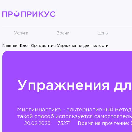
Услуги
Врачи
Цены
Главная
Блог
Ортодонтия
Упражнения для челюсти
Упражнения дл
Миогимнастика – альтернативный метод
такой способ используется самостоятел
20.02.2026
73271
Время на прочтение: 