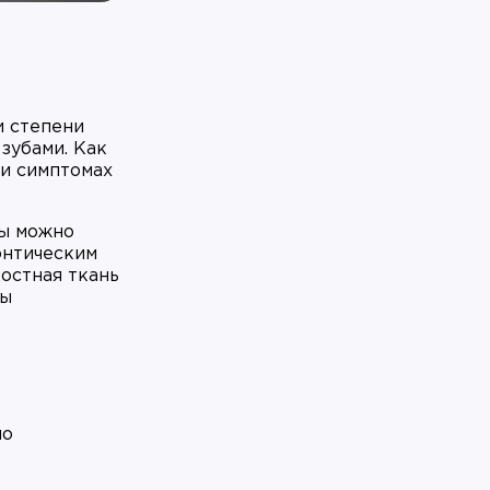
и степени
зубами. Как
ри симптомах
ты можно
онтическим
остная ткань
сы
по