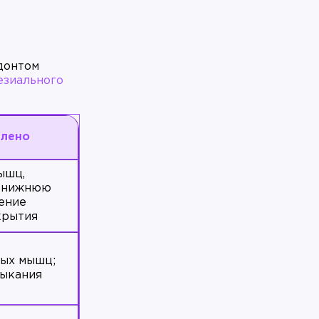
донтом
езиального
влено
ышц,
 нижнюю
ение
крытия
ых мышц;
мыкания