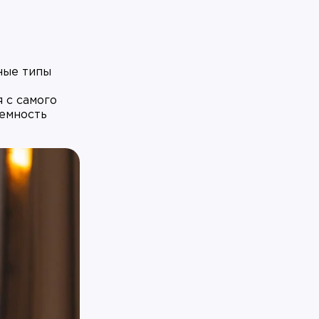
ные типы
 с самого
темность