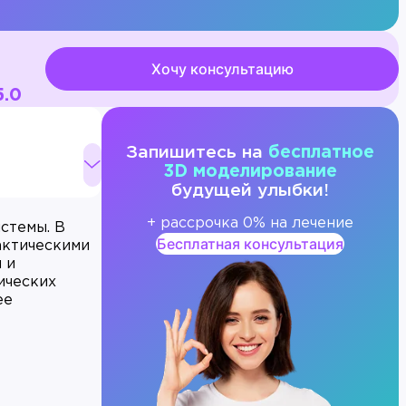
Хочу консультацию
5.0
Запишитесь на
бесплатное
3D моделирование
будущей улыбки!
+ рассрочка 0% на лечение
стемы. В
Бесплатная консультация
актическими
 и
ических
ее