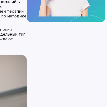
номалий в
мы
ием терапии
 по методике
жнения
отдельный тип
еждают
й