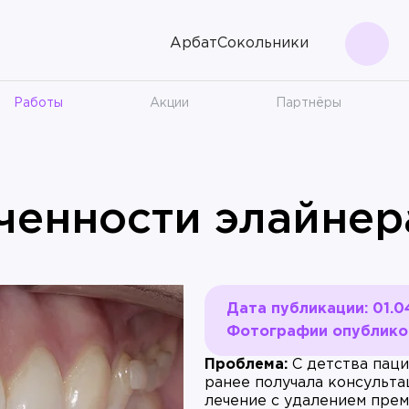
Арбат
Сокольники
Поис
Работы
Акции
Партнёры
ченности элайне
Дата публикации: 01.0
Фотографии опубликов
Проблема:
С детства паци
ранее получала консульта
лечение с удалением пре