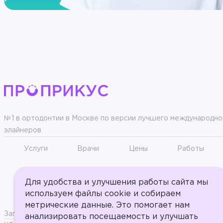
№1 в ортодонтии в Москве по версии лучшего международно
элайнеров
Услуги
Врачи
Цены
Работы
Информация о налоговом вычете
Пользовательс
Для удобства и улучшения работы сайта мы
используем файлы cookie и собираем
Информация для пациентов
Документы
метрические данные. Это помогает нам
Запрос "Справка для налогового вычета"
Версия для слабови
анализировать посещаемость и улучшать