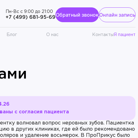
Пн-Вс с 9:00 до 21:00
Обратный звонок
Онлайн запись
к
+7 (499) 681-95-69
Блог
О нас
Контакты
Я пациент
рами
4.26
аны с согласия пациента
ентку волновал вопрос неровных зубов. Пациентка
цию в других клиниках, где ей было рекомендовано
моляров и удаление восьмерок. В ПроПрикус было