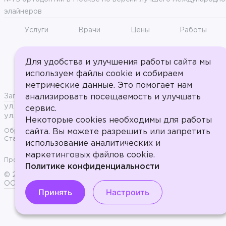
элайнеров
Услуги
Врачи
Цены
Работы
Информация о налоговом вычете
Пользовательс
Для удобства и улучшения работы сайта мы
используем файлы cookie и собираем
Информация для пациентов
Документы
метрические данные. Это помогает нам
Запрос "Справка для налогового вычета"
Версия для слабови
анализировать посещаемость и улучшать
ул. Большая Молчановка, 18
Ежедневно с 9:00 до 21:00.
сервис.
ул. Русаковская, 31 вход на 3-м этаже ТЦ "Сокольники"
Некоторые cookies необходимы для работы
Обращаем ваше внимание на то, что данный сайт носит исклю
сайта. Вы можете разрешить или запретить
Статьи 437 (2) Гражданского кодекса Российской Федерации.
использование аналитических и
маркетинговых файлов cookie.
Продолжая пользоваться сайтом, вы даете согласие на обрабо
Политике конфиденциальности
© 2017-2026, ООО «Стоматология на Арбате» - Эстетическа
Выберите настройки cookie
ООО "Стоматология в Сокольниках". Л041-01137-77/01023207 
Принять
Настроить
Минимальные
Аналитические/Функциональные
ИМЕЮТСЯ ПРОТИВОПОК