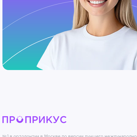
№1 в ортодонтии в Москве по версии лучшего международно