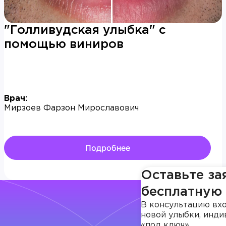
"Голливудская улыбка" с
помощью виниров
Врач:
Мирзоев Фарзон Мирославович
Подробнее
Оставьте за
бесплатную
В консультацию вхо
новой улыбки, инди
«под ключ».