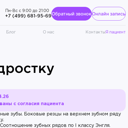
Пн-Вс с 9:00 до 21:00
Обратный звонок
Онлайн запись
к
+7 (499) 681-95-69
Блог
О нас
Контакты
Я пациент
дростку
4.26
аны с согласия пациента
ые зубы. Боковые резцы на верхнем зубном ряду
у.
Соотношение зубных рядов по I классу Энгля.