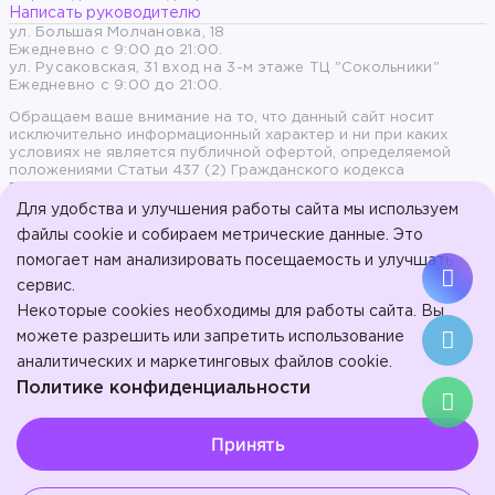
Написать руководителю
ул. Большая Молчановка, 18
Ежедневно с 9:00 до 21:00.
ул. Русаковская, 31 вход на 3-м этаже ТЦ "Сокольники"
Ежедневно с 9:00 до 21:00.
Обращаем ваше внимание на то, что данный сайт носит
исключительно информационный характер и ни при каких
условиях не является публичной офертой, определяемой
положениями Статьи 437 (2) Гражданского кодекса
Российской Федерации.
Для удобства и улучшения работы сайта мы используем
файлы cookie и собираем метрические данные. Это
Продолжая пользоваться сайтом, вы даете согласие на
обработку персональных данных и согласны с политикой
помогает нам анализировать посещаемость и улучшать
конфиденциальности.
сервис.
© 2017-2026, ООО «Стоматология на Арбате» - Эстетическая
Некоторые cookies необходимы для работы сайта. Вы
стоматология на Арбате.
ООО "Стоматология в Сокольниках". Л041-01137-77/01023207 от
можете разрешить или запретить использование
16 января 2024 г.
аналитических и маркетинговых файлов cookie.
Политике конфиденциальности
ИМЕЮТСЯ
Выберите настройки cookie
ПРОТИВОПОКАЗАНИЯ.
Принять
Минимальные
ПРОКОНСУЛЬТИРУЙТЕСЬ СО
Аналитические/Функциональные