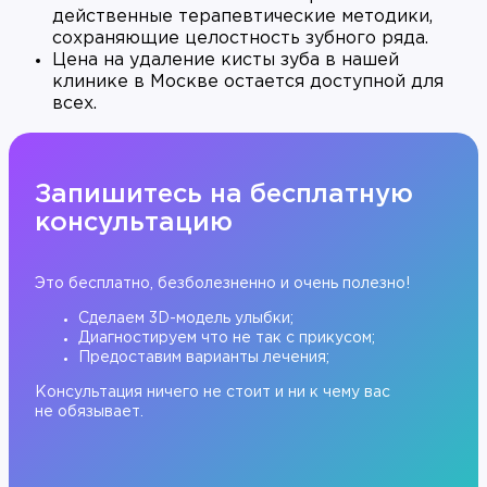
действенные терапевтические методики,
сохраняющие целостность зубного ряда.
Цена на удаление кисты зуба в нашей
клинике в Москве остается доступной для
всех.
Запишитесь на бесплатную
консультацию
Это бесплатно, безболезненно и очень полезно!
Сделаем 3D-модель улыбки;
Диагностируем что не так с прикусом;
Предоставим варианты лечения;
Консультация ничего не стоит и ни к чему вас
не обязывает.