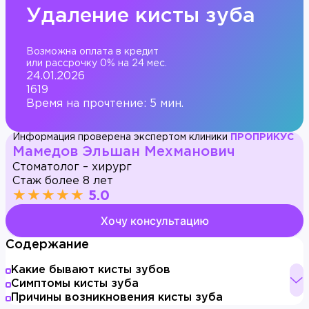
Удаление кисты зуба
Возможна оплата в кредит
или рассрочку 0% на 24 мес.
24.01.2026
1619
Время на прочтение: 5 мин.
Информация проверена экспертом клиники
ПРОПРИКУС
Мамедов Эльшан Мехманович
Стоматолог – хирург
Стаж более 8 лет
★★★★★
5.0
Хочу консультацию
Содержание
Какие бывают кисты зубов
Симптомы кисты зуба
Причины возникновения кисты зуба